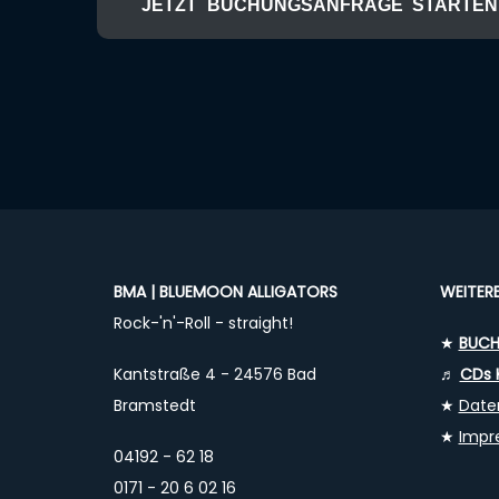
JETZT BUCHUNGSANFRAGE STARTEN
BMA | BLUEMOON ALLIGATORS
WEITER
Rock-'n'-Roll - straight!
★
BUCH
Kantstraße 4 - 24576 Bad
♬
CDs 
Bramstedt
★
Date
★
Impr
04192 - 62 18
0171 - 20 6 02 16