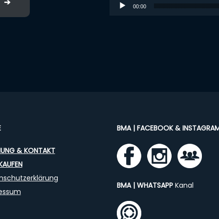
Audio-Player
 ➔
00:00
E
BMA | FACEBOOK & INSTAGRA
UNG & KONTAKT
KAUFEN
nschutzerklärung
BMA | WHATSAPP
Kanal
essum