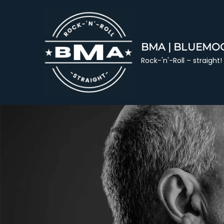
Skip
to
content
BMA | BLUEMO
Rock-'n'-Roll – straight!