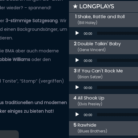
★ LONGPLAYS
der wieder? – spannend!
Shake, Rattle and Roll
der
3-stimmige Satzgesang
. Wir
(Bill Haley)
und einen Backgroundsänger, um
Audio-Player
00:00
ieren.
Double Talkin' Baby
(Gene Vincent)
 die BMA aber auch moderne
Audio-Player
obbie Williams
oder den
00:00
If You Can't Rock Me
(Brian Setzer)
ll Tonite”, “Stomp” (vergriffen)
Audio-Player
00:00
All Shook Up
us traditionellen und modernen
(Elvis Presley)
er einiges zu bieten hat!
Audio-Player
00:00
Rawhide
(Blues Brothers)