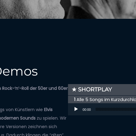
 Demos
m Rock-‘n’-Roll der 50er und 60er
★ SHORTPLAY
Alle 5 Songs im Kurzdurchlau
Audio-Player
ngs von Künstlern wie
Elvis
00:00
odernen Sounds
zu spielen. Wir
ere Versionen zeichnen sich
. Dadurch klingen die “alten”